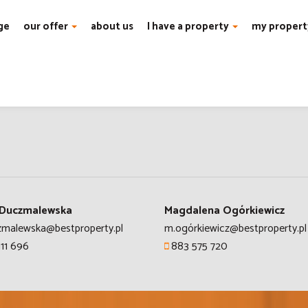
ge
our offer
about us
I have a property
my propert
 Duczmalewska
Magdalena Ogórkiewicz
malewska@bestproperty.pl
m.ogórkiewicz@bestproperty.pl
11 696
883 575 720