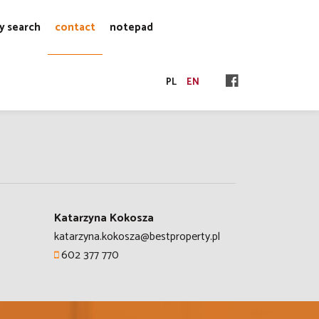
y search
contact
notepad
PL
EN
Katarzyna Kokosza
katarzyna.kokosza@bestproperty.pl
602 377 770