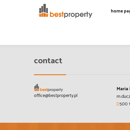
home pa
Home page
contact
Maria
office@bestproperty.pl
m.ducz
500 1