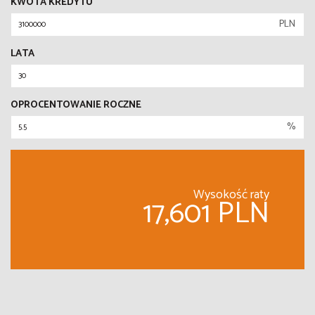
KWOTA KREDYTU
PLN
LATA
OPROCENTOWANIE ROCZNE
%
Wysokość raty
17,601 PLN