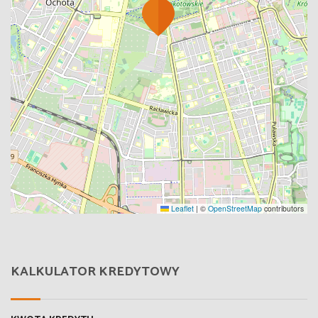
Leaflet
|
©
OpenStreetMap
contributors
KALKULATOR KREDYTOWY