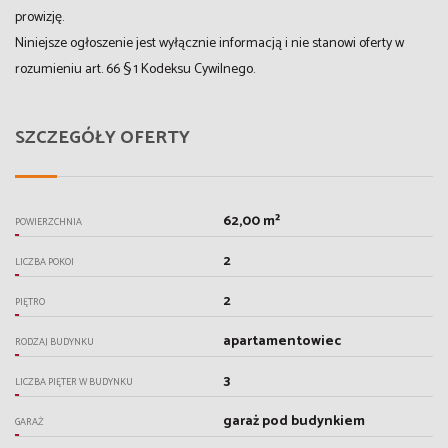
prowizję.
Niniejsze ogłoszenie jest wyłącznie informacją i nie stanowi oferty w
rozumieniu art. 66 § 1 Kodeksu Cywilnego.
SZCZEGÓŁY OFERTY
62,00 m²
POWIERZCHNIA
2
LICZBA POKOI
2
PIĘTRO
apartamentowiec
RODZAJ BUDYNKU
3
LICZBA PIĘTER W BUDYNKU
garaż pod budynkiem
GARAŻ